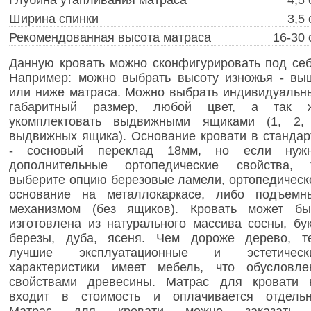
Ширина спинки
3,5 
Рекомендованная высота матраса
16-30 
Данную кровать можно сконфигурировать под себ
Например: можно выбрать высоту изножья - вы
или ниже матраса. Можно выбрать индивидуальн
габаритный размер, любой цвет, а так 
укомплектовать выдвижными ящиками (1, 2,
выдвижных ящика). Основание кровати в стандар
- сосновый переклад 18мм, но если нуж
дополнительные ортопедические свойства, 
выберите опцию березовые ламели, ортопедическ
основание на металлокаркасе, либо подъемн
механизмом (без ящиков). Кровать может бы
изготовлена из натурального массива сосны, бук
березы, дуба, ясеня. Чем дороже дерево, т
лучшие эксплуатационные и эстетическ
характеристики имеет мебель, что обусловле
свойствами древесины. Матрас для кровати 
входит в стоимость и оплачивается отдельн
Матрас для кровати можно заказать