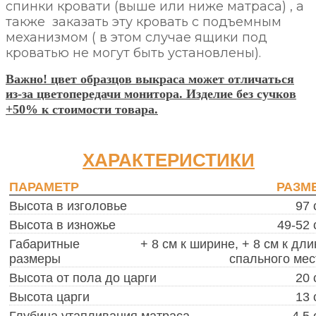
спинки кровати (выше или ниже матраса) , а
также заказать эту кровать с подъемным
механизмом ( в этом случае ящики под
кроватью не могут быть установлены).
Важно! цвет образцов выкраса может отличаться
из-за цветопередачи монитора. Изделие без сучков
+50% к стоимости товара.
ХАРАКТЕРИСТИКИ
ПАРАМЕТР
РАЗМ
Высота в изголовье
97 
Высота в изножье
49-52 
Габаритные
+ 8 см к ширине, + 8 см к дли
размеры
спального мес
Высота от пола до царги
20 
Высота царги
13 
Глубина утапливания матраса
4,5 