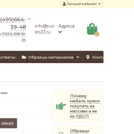
Личный кабинет
(495)664-
info@rus-
Адреса
39-48
les33.ru
+7(920) 908-30-
0
04
 ответы
Образцы материалов
Контакты
ичии
Почему
мебель нужно
покупать из
массива а не
из ЛДСП
 заказ
Образцы