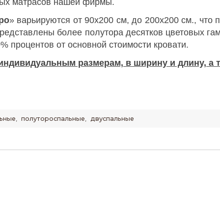
ных матрасов нашей фирмы.
ро
» варьируются от 90х200 см, до 200х200 см., что
представлены более полутора десятков цветовых гам
0% процентов от основной стоимости кровати.
индивидуальным размерам, в ширину и длину, а т
ьные
,
полутороспальные
,
двуспальные